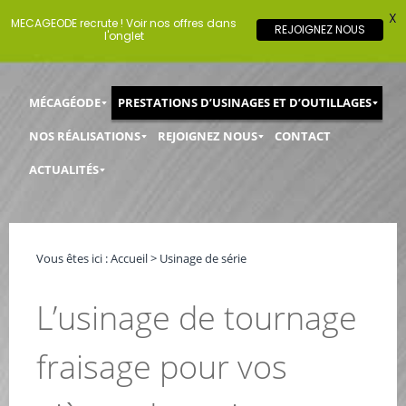
X
MECAGEODE recrute ! Voir nos offres dans
REJOIGNEZ NOUS
l'onglet
Passer
Menu principal
Aller au texte
Aller au menu
MÉCAGÉODE
PRESTATIONS D’USINAGES ET D’OUTILLAGES
au
contenu
NOS RÉALISATIONS
REJOIGNEZ NOUS
CONTACT
ACTUALITÉS
Vous êtes ici :
Accueil
>
Usinage de série
L’usinage de tournage
fraisage pour vos