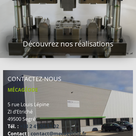
Découvrez nos réalisations
CONTACTEZ-NOUS
MÉCAGÉODE
5 rue Louis Lépine
ZI d’Etriché
49500 Segré
Tél. :
+33 2 41 92 51 02
Contact :
contact@mecageode.fr