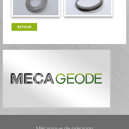
RETOUR
Mécagéode
Mécanique de précision