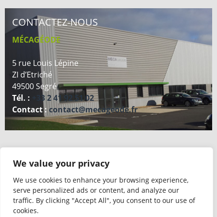
CONTACTEZ-NOUS
MÉCAGÉODE
5 rue Louis Lépine
ZI d’Etriché
49500 Segré
Tél. :
+33 2 41 92 51 02
Contact :
contact@mecageode.fr
We value your privacy
PLAN D'ACCÈS
We use cookies to enhance your browsing experience,
serve personalized ads or content, and analyze our
traffic. By clicking "Accept All", you consent to our use of
cookies.
CONTACTEZ-NOUS