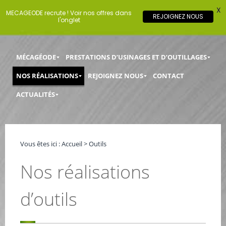
X
MECAGEODE recrute ! Voir nos offres dans
REJOIGNEZ NOUS
l'onglet
Passer
Menu principal
Aller au texte
Aller au menu
MÉCAGÉODE
PRESTATIONS D’USINAGES ET D’OUTILLAGES
au
contenu
NOS RÉALISATIONS
REJOIGNEZ NOUS
CONTACT
ACTUALITÉS
Vous êtes ici :
Accueil
>
Outils
Nos réalisations
d’outils